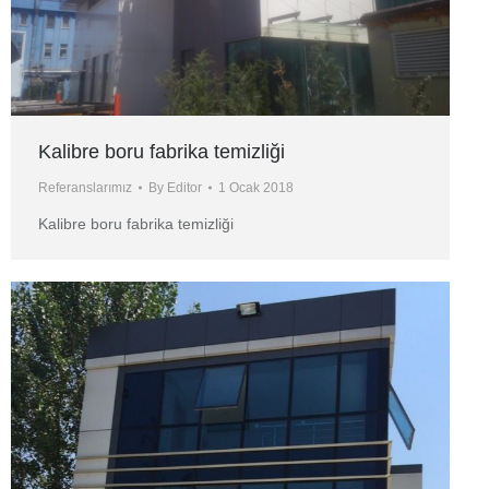
Kalibre boru fabrika temizliği
Referanslarımız
By
Editor
1 Ocak 2018
Kalibre boru fabrika temizliği