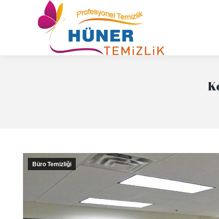
K
Büro Temizliği