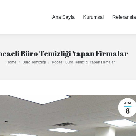
Ana Sayfa
Ana Sayfa
Kurumsal
Kurumsal
Referansla
Referansla
ocaeli Büro Temizliği Yapan Firmalar
You are here:
Home
Büro Temizliği
Kocaeli Büro Temizliği Yapan Firmalar
ARA
8