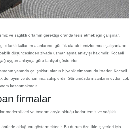
emiz ve sağlıklı ortamın gerektiği oranda tesis etmek için çalışırlar.
gibi farklı kullanım alanlarının günlük olarak temizlenmesi çalışanların
 yapabilir düşüncesinden ziyade uzmanlaşma anlayışı hakimdir. Kocaeli
ağ uygun anlayışa göre faaliyet gösterirler.
amanın yanında çalıştıkları alanın hijyenik olmasını da isterler. Kocaeli
yacak deneyim ve donamıma sahiplerdir. Günümüzde insanların evden çok
k önem kazanmaktadır.
pan firmalar
r modernlikleri ve tasarımlarıyla olduğu kadar temiz ve sağlıklı
önünde olduğunu göstermektedir. Bu durum özellikle iş yerleri için