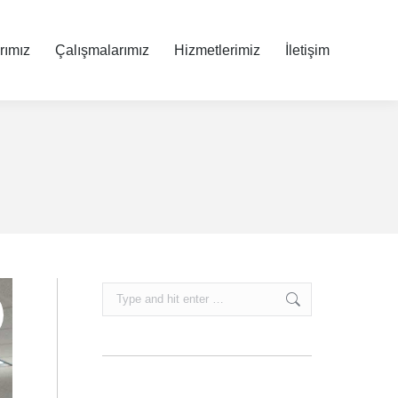
rımız
rımız
Çalışmalarımız
Çalışmalarımız
Hizmetlerimiz
Hizmetlerimiz
İletişim
İletişim
Search: